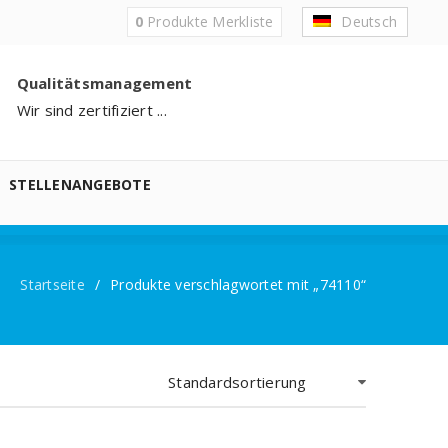
0
Produkte
Merkliste
Deutsch
Qualitätsmanagement
Wir sind zertifiziert ...
STELLENANGEBOTE
Startseite
/
Produkte verschlagwortet mit „74110“
Standardsortierung