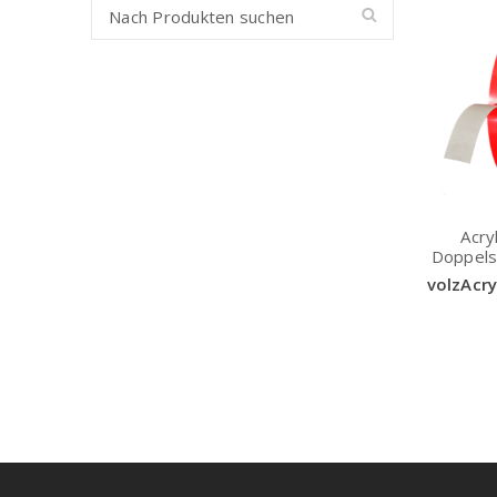
Acry
Doppels
volzAcr