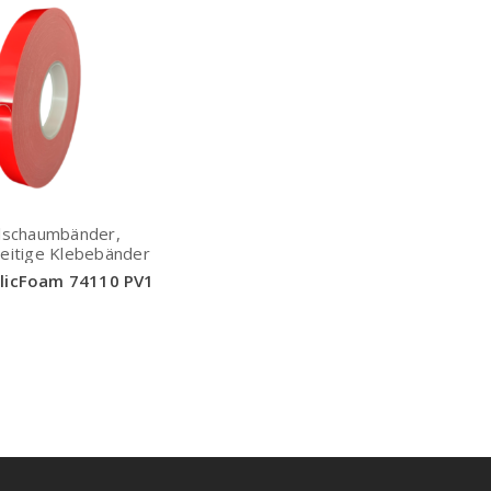
lschaumbänder,
eitige Klebebänder
ylicFoam 74110 PV1