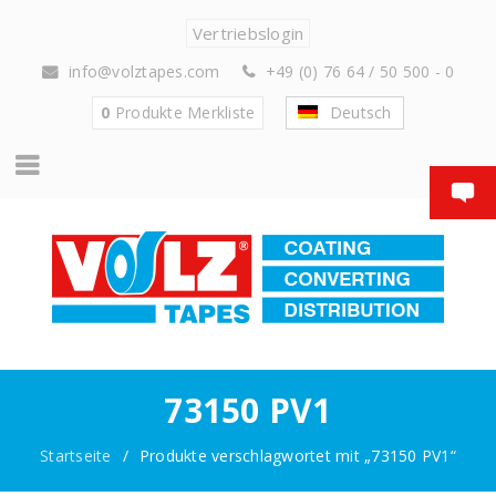
Vertriebslogin
info@volztapes.com
+49 (0) 76 64 / 50 500 - 0
0
Produkte
Merkliste
Deutsch
73150 PV1
Startseite
/
Produkte verschlagwortet mit „73150 PV1“