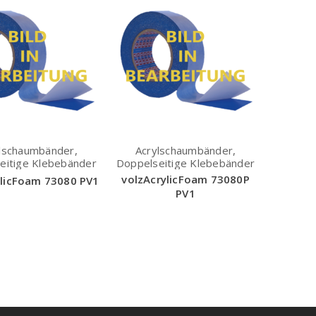
lschaumbänder,
Acrylschaumbänder,
eitige Klebebänder
Doppelseitige Klebebänder
volzAcrylicFoam 73080P
ylicFoam 73080 PV1
PV1