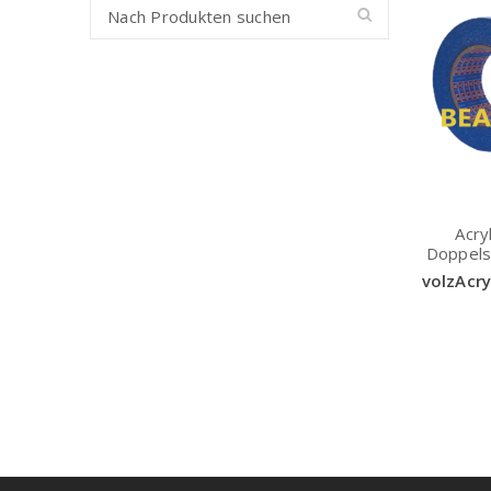
Acry
Doppels
volzAcr