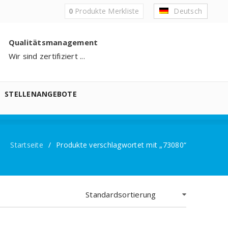
0
Produkte
Merkliste
Deutsch
Qualitätsmanagement
Wir sind zertifiziert ...
STELLENANGEBOTE
Startseite
/
Produkte verschlagwortet mit „73080“
Standardsortierung