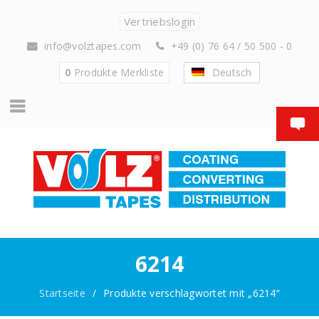
Vertriebslogin
info@volztapes.com
+49 (0) 76 64 / 50 500 - 0
0
Produkte
Merkliste
Deutsch
6214
Startseite
/
Produkte verschlagwortet mit „6214“