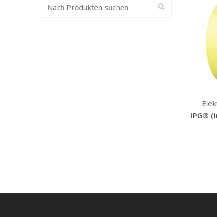
Elek
IPG® (