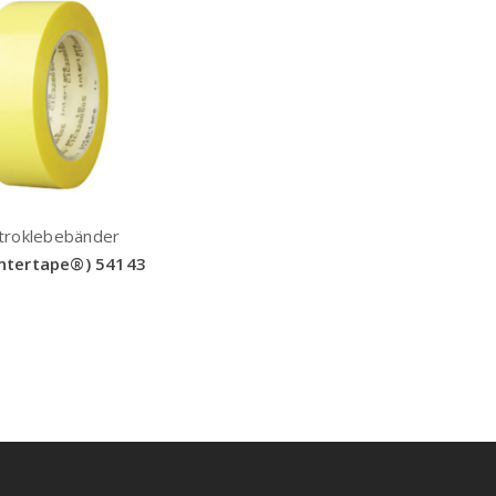
troklebebänder
Intertape®) 54143