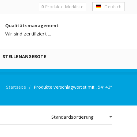
0
Produkte
Merkliste
Deutsch
Qualitätsmanagement
Wir sind zertifiziert ...
STELLENANGEBOTE
Startseite
/
Produkte verschlagwortet mit „54143“
Standardsortierung