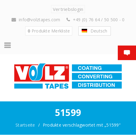
Vertriebslogin
info@volztapes.com
+49 (0) 76 64 / 50 500 - 0
0
Produkte
Merkliste
Deutsch
51599
Startseite
/
Produkte verschlagwortet mit „51599“