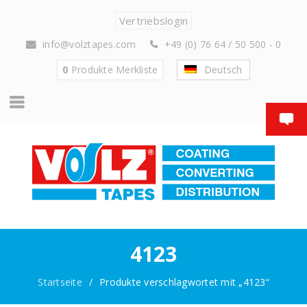
Vertriebslogin
info@volztapes.com
+49 (0) 76 64 / 50 500 - 0
0
Produkte
Merkliste
Deutsch
4123
Startseite
/
Produkte verschlagwortet mit „4123“