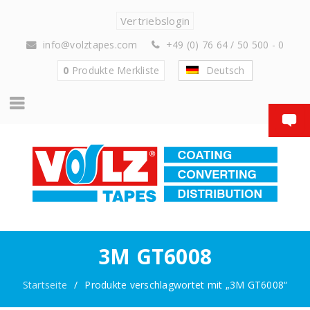
Vertriebslogin
info@volztapes.com
+49 (0) 76 64 / 50 500 - 0
0
Produkte
Merkliste
Deutsch
3M GT6008
Startseite
/
Produkte verschlagwortet mit „3M GT6008“