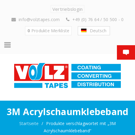
Vertriebslogin
info@volztapes.com
+49 (0) 76 64 / 50 500 - 0
0
Produkte
Merkliste
Deutsch
3M Acrylschaumklebeband
Startseite
/
Produkte verschlagwortet mit „3M
Acrylschaumklebeband“