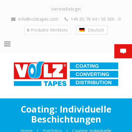
Vertriebslogin
info@volztapes.com
+49 (0) 76 64 / 50 500 - 0
0
Produkte
Merkliste
Deutsch
Coating: Individuelle
Beschichtungen
Home
/
Portfolios
/
Coating: Individuelle