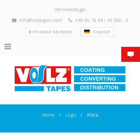
Vertriebslogin
info@volztapes.com
+49 (0) 76 64 / 50 500 - 0
0
Produkte
Merkliste
Deutsch
Home
/
Logo
/
Afera