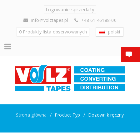
Logowanie sprzedaży
info@volztapes.pl
+48 61 46188-00
0
Produkty
lista obserwowanych
polski
Strona główna
/
Product Typ
/
Dozownik ręczny