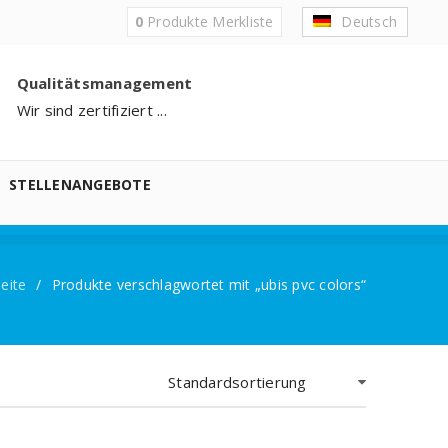
0
Produkte
Merkliste
Deutsch
Qualitätsmanagement
Wir sind zertifiziert ...
STELLENANGEBOTE
seite
/
Produkte verschlagwortet mit „ubis pvc colors“
Standardsortierung