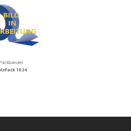
Packbänder
olzPack 1024