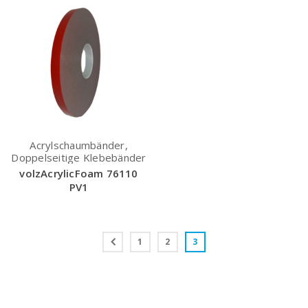
Acrylschaumbänder,
Doppelseitige Klebebänder
volzAcrylicFoam 76110
PV1
1
2
3