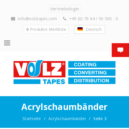
Vertriebslogin
info@volztapes.com
+49 (0) 76 64 / 50 500 - 0
0
Produkte
Merkliste
Deutsch
Acrylschaumbänder
Startseite
/
Acrylschaumbänder
/
Seite 3