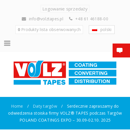
Logowanie sprzedaży
info@volztapes.pl
+48 61 46188-00
0
Produkty
lista obserwowanych
polski
Home
/
Daty targów
/
Serdecznie zapraszamy do
odwiedzenia stoiska firmy VOLZ® TAPES podczas Targów
POLAND COATINGS EXPO – 30.09-02.10. 2025