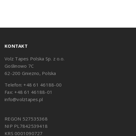
KONTAKT
Volz Tapes Polska Sp. z o.o.
Goślinowo 7C
62-200 Gniezno, Polska
Telefon: +48 61 46188-00
Fax: +48 61 46188-01
info@volztapes.pl
REGON 527535368
NIP PL7842539418
KRS 0001090727