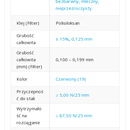
bezbarwny, mleczny,
nieprzezroczysty
Klej (Filter)
Polisiloksan
Grubość
± 15%
,
0,125 mm
całkowita
Grubość
całkowita
0,100 – 0,199 mm
(mm) (Filter)
Kolor
Czerwony (19)
Przyczepnoś
≥ 5,00 N/25 mm
ć do stali
Wytrzymało
ść na
≥ 87,50 N/25 mm
rozciąganie