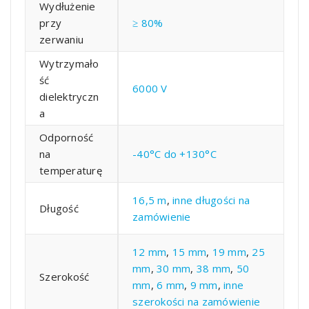
Wydłużenie
przy
≥ 80%
zerwaniu
Wytrzymało
ść
6000 V
dielektryczn
a
Odporność
na
-40°C do +130°C
temperaturę
16,5 m
,
inne długości na
Długość
zamówienie
12 mm
,
15 mm
,
19 mm
,
25
mm
,
30 mm
,
38 mm
,
50
Szerokość
mm
,
6 mm
,
9 mm
,
inne
szerokości na zamówienie