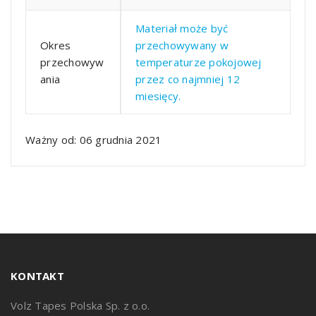
Materiał może być
Okres
przechowywany w
przechowyw
temperaturze pokojowej
ania
przez co najmniej 12
miesięcy.
Ważny od: 06 grudnia 2021
KONTAKT
Volz Tapes Polska Sp. z o.o.