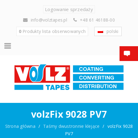
Logowanie sprzedaży
info@volztapes.pl
+48 61 46188-00
0
Produkty
lista obserwowanych
polski
volzFix 9028 PV7
Strona główna
/
Taśmy dwustronnie klejące
/
volzFix 9028
PV7