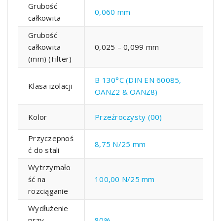
Grubość
0,060 mm
całkowita
Grubość
całkowita
0,025 – 0,099 mm
(mm) (Filter)
B 130°C (DIN EN 60085,
Klasa izolacji
OANZ2 & OANZ8)
Kolor
Przeźroczysty (00)
Przyczepnoś
8,75 N/25 mm
ć do stali
Wytrzymało
ść na
100,00 N/25 mm
rozciąganie
Wydłużenie
przy
80%