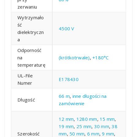
zerwaniu
Wytrzymało
ść
4500 V
dielektryczn
a
Odporność
na
(krótkotrwale)
,
+180°C
temperaturę
UL-File
E178430
Numer
66 m
,
inne długości na
Długość
zamówienie
12 mm
,
1280 mm
,
15 mm
,
19 mm
,
25 mm
,
30 mm
,
38
Szerokość
mm
,
50 mm
,
6 mm
,
9 mm
,