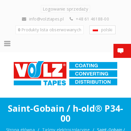
Logowanie sprzedaży
info@volztapes.pl
+48 61 46188-00
0
Produkty
lista obserwowanych
polski
Saint-Gobain / h-old® P34-
00
Strona główna
/
Taśmy elektroizolacyjne
/
Saint-Gobain /