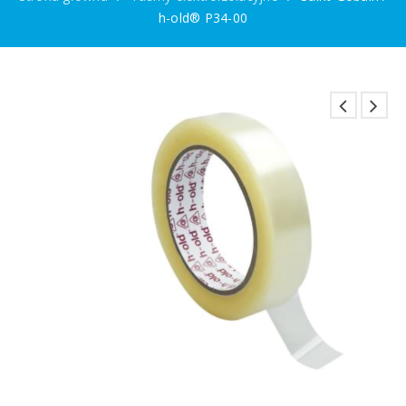
h-old® P34-00