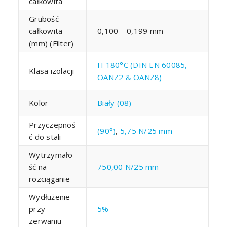
całkowita
Grubość
całkowita
0,100 – 0,199 mm
(mm) (Filter)
H 180°C (DIN EN 60085,
Klasa izolacji
OANZ2 & OANZ8)
Kolor
Biały (08)
Przyczepnoś
(90°)
,
5,75 N/25 mm
ć do stali
Wytrzymało
ść na
750,00 N/25 mm
rozciąganie
Wydłużenie
przy
5%
zerwaniu