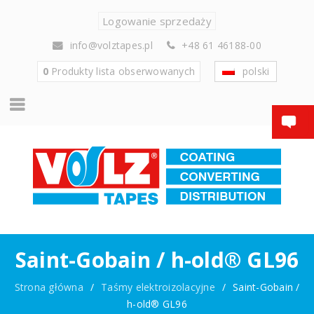
Logowanie sprzedaży
info@volztapes.pl
+48 61 46188-00
0
Produkty
lista obserwowanych
polski
Saint-Gobain / h-old® GL96
Strona główna
/
Taśmy elektroizolacyjne
/
Saint-Gobain /
h-old® GL96