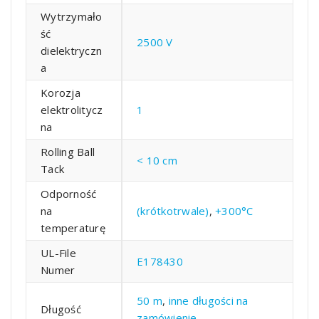
Wytrzymało
ść
2500 V
dielektryczn
a
Korozja
elektrolitycz
1
na
Rolling Ball
< 10 cm
Tack
Odporność
na
(krótkotrwale)
,
+300°C
temperaturę
UL-File
E178430
Numer
50 m
,
inne długości na
Długość
zamówienie