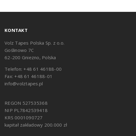
KONTAKT
Volz Tapes Polska Sp. z o.o.
Goślinowo 7C
62-200 Gniezno, Polska
Telefon: +48 61 46188-00
Fax: +48 61 46188-01
info@volztapes.pl
REGON 527535368
NIP PL7842539418
KRS 0001090727
kapitał zakładowy 200.000 zł