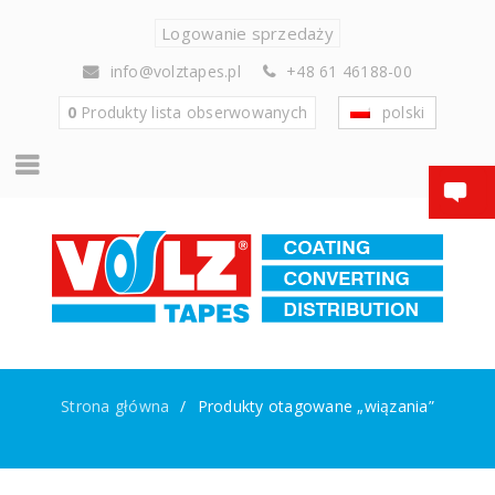
Logowanie sprzedaży
info@volztapes.pl
+48 61 46188-00
0
Produkty
lista obserwowanych
polski
Strona główna
/
Produkty otagowane „wiązania”