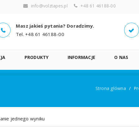
info@volztapes.pl
+48 61 46188-00
Masz jakieś pytania? Doradzimy.
Tel. +48 61 46188-00
JA
PRODUKTY
INFORMACJE
O NAS
Strona główna
/
Pr
anie jednego wyniku