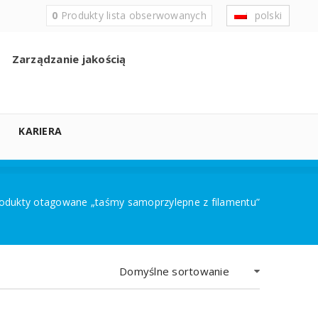
0
Produkty
lista obserwowanych
polski
Zarządzanie jakością
KARIERA
odukty otagowane „taśmy samoprzylepne z filamentu”
Domyślne sortowanie