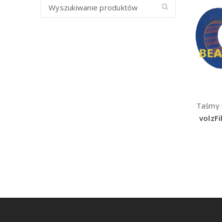
Taśmy k
volzF