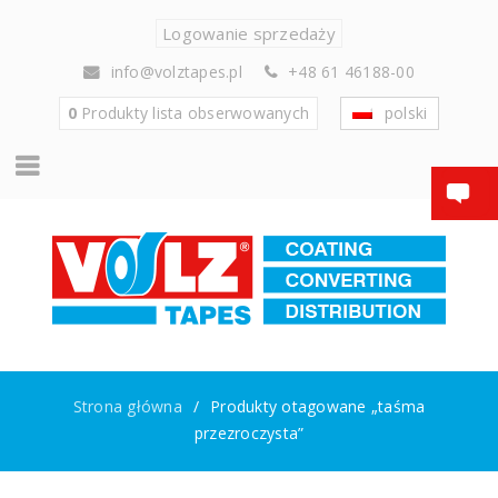
Logowanie sprzedaży
info@volztapes.pl
+48 61 46188-00
0
Produkty
lista obserwowanych
polski
Strona główna
/
Produkty otagowane „taśma
przezroczysta”