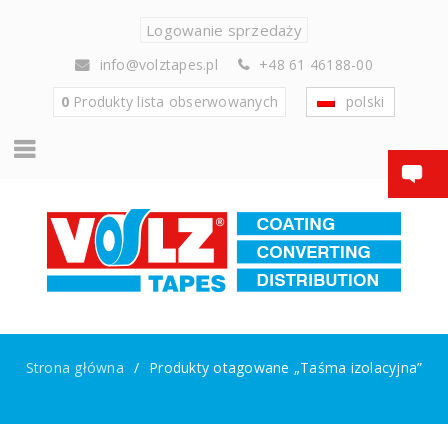
Logowanie sprzedaży
info@volztapes.pl
+48 61 46188-00
0
Produkty
lista obserwowanych
polski
Strona główna
/
Produkty otagowane „Taśma izolacyjna”