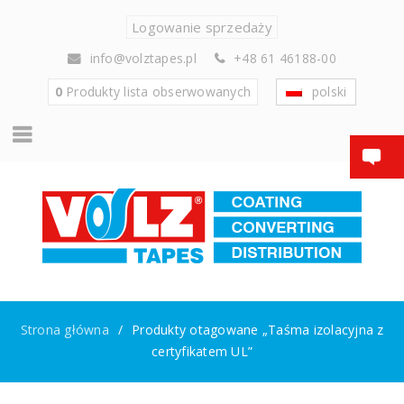
Logowanie sprzedaży
info@volztapes.pl
+48 61 46188-00
0
Produkty
lista obserwowanych
polski
Strona główna
/
Produkty otagowane „Taśma izolacyjna z
certyfikatem UL”