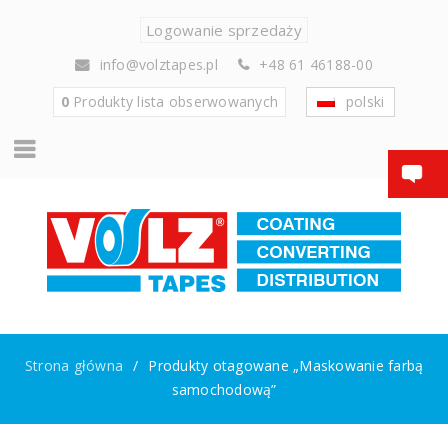
Logowanie sprzedaży
info@volztapes.pl
+48 61 46188-00
0
Produkty
lista obserwowanych
polski
Strona główna
/
Produkty otagowane „Maskowanie farbą
samochodową”