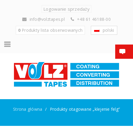
Logowanie sprzedaży
info@volztapes.pl
+48 61 46188-00
0
Produkty
lista obserwowanych
polski
Strona główna
/
Produkty otagowane „klejenie felg”